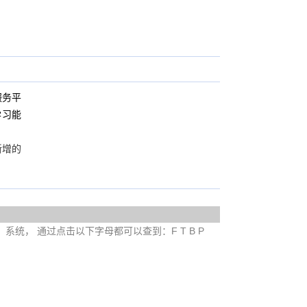
服务平
学习能
新增的
e）系统， 通过点击以下字母都可以查到：F T B P