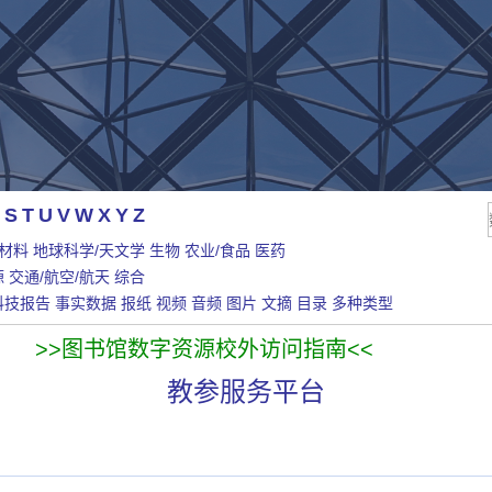
S
T
U
V
W
X
Y
Z
/材料
地球科学/天文学
生物
农业/食品
医药
源
交通/航空/航天
综合
科技报告
事实数据
报纸
视频
音频
图片
文摘
目录
多种类型
>>图书馆数字资源校外访问指南<<
教参服务平台