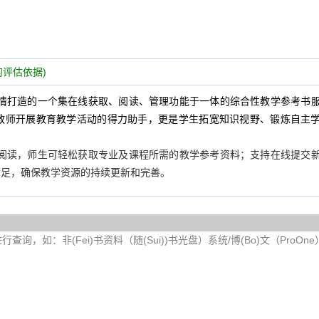
评估依据)
情打造的一个集在线获取、阅读、管理功能于一体的综合性教学参考书
教师开展教育教学活动的得力助手，更是学生拓宽知识视野、锻炼自主
阅读，师生可轻松获取专业及课程所需的教学参考资料；支持在线提交
满足，确保教学资源的持续更新和完善。
询，如：非(Fei)书资料（随(Sui))书光盘）系统/博(Bo)文（ProOn