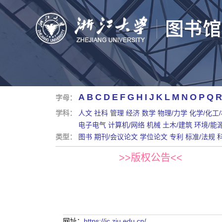
A
B
C
D
E
F
G
H
I
J
K
L
M
N
O
P
Q
R
字母：
学科：
人文
社科
管理
经济
数学
物理/力学
化学/化工
电子电气
计算机/网络
机械
土木/建筑
环境/能
类型：
图书
期刊/会议论文
学位论文
专利
标准/法规
>>版权公告<<
网址：
https://jc.zju.edu.cn/