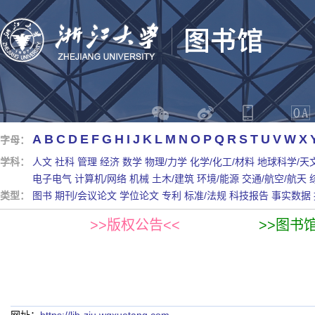
A
B
C
D
E
F
G
H
I
J
K
L
M
N
O
P
Q
R
S
T
U
V
W
X
字母：
学科：
人文
社科
管理
经济
数学
物理/力学
化学/化工/材料
地球科学/天
电子电气
计算机/网络
机械
土木/建筑
环境/能源
交通/航空/航天
类型：
图书
期刊/会议论文
学位论文
专利
标准/法规
科技报告
事实数据
>>版权公告<<
>>图书