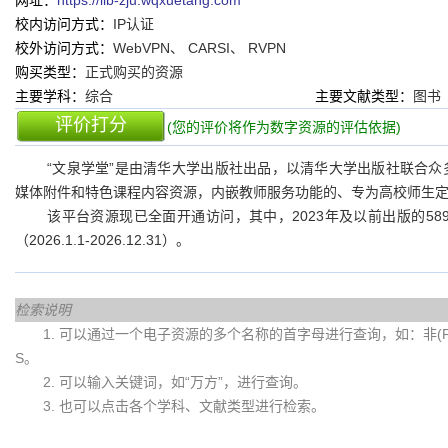
网址：
https://lib-zju.wqxuetang.com
校内访问方式：
IP认证
校外访问方式：
WebVPN、 CARSI、 RVPN
购买类型：
正式购买的资源
主要学科：
综合
主要文献类型：
图书
评价打分
(您的评价将作为数字资源的评估依据)
“文泉学堂”是由清华大学出版社出品，以清华大学出版社联合众
媒体附件和特色课程内容资源，内嵌教师服务功能的、专为高校师生
该平台资源现已全面开通访问，其中，2023年及以前出版的58
（2026.1.1-2026.12.31）。
检索说明
1. 可以通过一个电子资源的多个名称的首字母进行查询，如：非(Fei)
S。
2. 可以输入关键词，如“万方”，进行查询。
3. 也可以点击各个学科、文献类型进行检索。