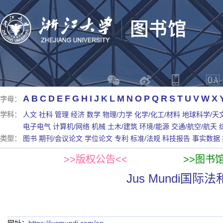
A
B
C
D
E
F
G
H
I
J
K
L
M
N
O
P
Q
R
S
T
U
V
W
X
字母：
学科：
人文
社科
管理
经济
数学
物理/力学
化学/化工/材料
地球科学/天
电子电气
计算机/网络
机械
土木/建筑
环境/能源
交通/航空/航天
类型：
图书
期刊/会议论文
学位论文
专利
标准/法规
科技报告
事实数据
>>版权公告<<
>>图书
Jus Mundi