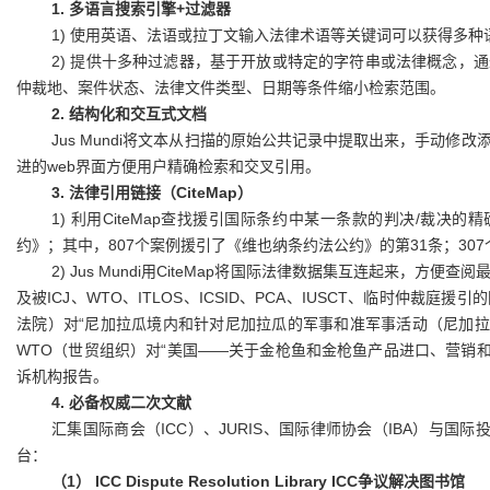
1. 多语言搜索引擎+过滤器
1) 使用英语、法语或拉丁文输入法律术语等关键词可以获得多
2) 提供十多种过滤器，基于开放或特定的字符串或法律概念，
仲裁地、案件状态、法律文件类型、日期等条件缩小检索范围。
2. 结构化和交互式文档
Jus Mundi将文本从扫描的原始公共记录中提取出来，手动
进的web界面方便用户精确检索和交叉引用。
3. 法律引用链接（CiteMap）
1) 利用CiteMap查找援引国际条约中某一条款的判决/裁决
约》；其中，807个案例援引了《维也纳条约法公约》的第31条；30
2) Jus Mundi用CiteMap将国际法律数据集互连起来，
及被ICJ、WTO、ITLOS、ICSID、PCA、IUSCT、临时仲裁庭
法院）对“尼加拉瓜境内和针对尼加拉瓜的军事和准军事活动（尼加拉瓜
WTO（世贸组织）对“美国——关于金枪鱼和金枪鱼产品进口、营销和销售
诉机构报告。
4. 必备权威二次文献
汇集国际商会（ICC）、JURIS、国际律师协会（IBA）与国
台：
（1） ICC Dispute Resolution Library ICC争议解决图书馆