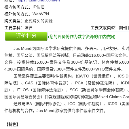
网址：
https://jusmundi.com/en
校内访问方式：
IP认证
校外访问方式：
WebVPN
购买类型：
正式购买的资源
主要学科：
法律
主要文献类型：
期刊
评价打分
(您的评价将作为数字资源的评估依据)
Jus Mundi为国际法学术研究提供全面、多语言、用户友好
仲裁、国际公法、国际贸易法等领域，目前涵盖116,000+国际法文件。具
文件，投资仲裁15,000+案件文件及300+维基笔记，体育仲裁5,00
4,800+国际条约，国际贸易9,000+案件文件及800+WTO案件文件。
国际案件覆盖主要裁判/仲裁机构，如WTO（世贸组织）、ICSI
际法院）、CAS（国际体育仲裁庭）、PCA（常设仲裁法院）、ICD
庭）、ITLOS（国际海洋法法庭）、SCC（斯德哥尔摩商会仲裁院）、
国国际贸易法委员会）仲裁规则组成的临时仲裁庭和Mixed Claims Co
通过与IBA（国际律师协会）、ICC（国际仲裁院）、ICDR（
仲裁机构的合作，Jus Mundi独家提供商事仲裁案件文件。
【特色】