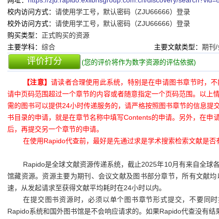
网址：
https://zju.rapido.exlibrisgroup.com.cn/discovery/search
校内访问方式：
请使用学工号，默认密码（ZJU66666）登录
校外访问方式：
请使用学工号，默认密码（ZJU66666）登录
购买类型：
正式购买的资源
主要学科：
综合
主要文献类型：
期刊
评价打分
(您的评价将作为数字资源的评估依据)
【注意】
请读者合理使用此系统，特别是在申请图书章节时，不
请中页码范围超过一个章节的内容或者随意指定一个页码范围。以上
需的图书可以提供24小时传递服务的，请严格按照图书章节的信息提
书目录的申请，就是在章节名称中填写Contents的申请。另外，在
后，再提交另一个章节的申请。
在使用Rapido代查前，最好是先通过求是学术搜索检索文献是否
Rapido是全球文献资源传递系统，截止2025年10月有来自全球
馆藏资源。
资源主要为期刊、会议文献及图书部分章节，所有文献均
速，从发起请求至获得文献平均耗时在24小时以内。
在提交图书资源时，必须以单个图书章节形式提交，不要同时
Rapido系统和国外图书馆是不会响应请求的。如果Rapido代查没有