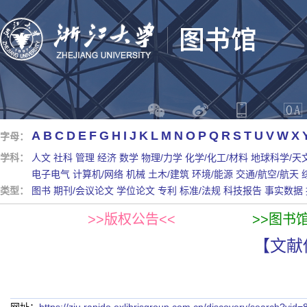
A
B
C
D
E
F
G
H
I
J
K
L
M
N
O
P
Q
R
S
T
U
V
W
X
字母：
学科：
人文
社科
管理
经济
数学
物理/力学
化学/化工/材料
地球科学/天
电子电气
计算机/网络
机械
土木/建筑
环境/能源
交通/航空/航天
类型：
图书
期刊/会议论文
学位论文
专利
标准/法规
科技报告
事实数据
>>版权公告<<
>>图书
【文献