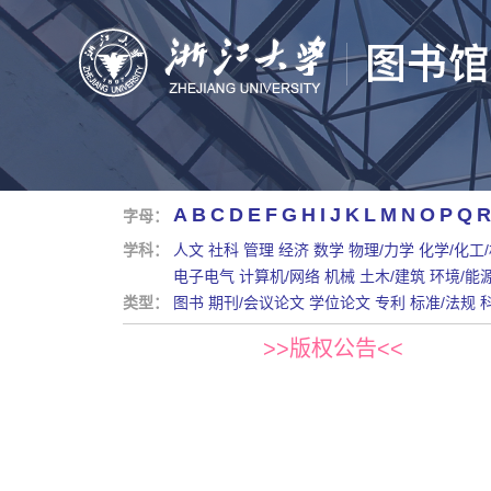
A
B
C
D
E
F
G
H
I
J
K
L
M
N
O
P
Q
R
字母：
学科：
人文
社科
管理
经济
数学
物理/力学
化学/化工
电子电气
计算机/网络
机械
土木/建筑
环境/能
类型：
图书
期刊/会议论文
学位论文
专利
标准/法规
>>版权公告<<