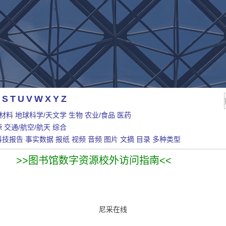
S
T
U
V
W
X
Y
Z
/材料
地球科学/天文学
生物
农业/食品
医药
源
交通/航空/航天
综合
科技报告
事实数据
报纸
视频
音频
图片
文摘
目录
多种类型
>>图书馆数字资源校外访问指南<<
尼采在线