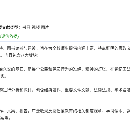
要文献类型：
书目 视频 图片
评估依据)
持、图书馆参与建设，旨在为全校师生提供内涵丰富、特点鲜明的廉政
践。内容包含八大版块：
治久安的基石，是每个公民和党员行为的准绳、精神的灯塔。在党纪国
现实。
题进行分析和探讨，包含经典著作、重要文件文献、法律法规、学术名
作、文集、报告，广泛收录反腐倡廉教育的相关制度规章、学习读本、
档案等。