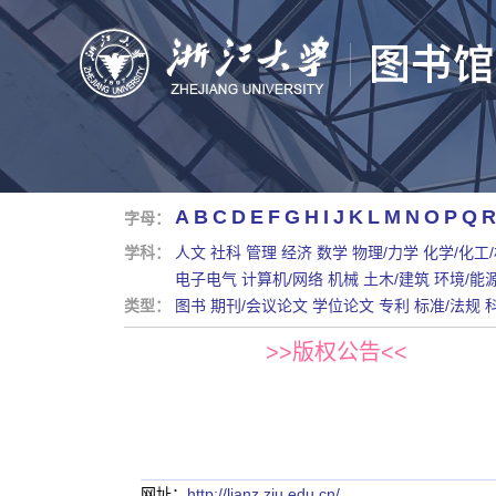
A
B
C
D
E
F
G
H
I
J
K
L
M
N
O
P
Q
R
字母：
学科：
人文
社科
管理
经济
数学
物理/力学
化学/化工
电子电气
计算机/网络
机械
土木/建筑
环境/能
类型：
图书
期刊/会议论文
学位论文
专利
标准/法规
>>版权公告<<
网址：
http://lianz.zju.edu.cn/