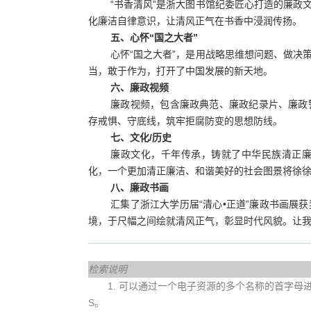
“书香清风”是浙大图书馆纪委匠心打造的廉政
化廉洁自律意识，让清风正气在书香中浸润传扬。
五、心怀“国之大者”
心怀“国之大者”，是用战略思维想问题、做决
当，敢于作为，打开了中国发展的新天地。
六、廉政视频
廉政视频，包含廉政典范、廉政纪录片、廉政
存戒惧、守底线，筑牢拒腐防变的思想防线。
七、文化/历史
廉政文化，千年传承，铸就了中华民族清正
化，一个更加清正廉洁、和谐美好的社会图景将徐
八、廉政书画
汇集了浙江大学历届“清心•正道”廉政书画展
境，于尺幅之间绘就清风正气，彰显时代风貌。让
检索说明
1. 可以通过一个电子资源的多个名称的首字母进行查
S。