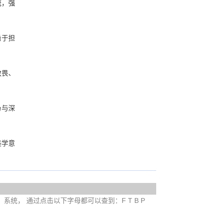
流，强
勇于担
敬畏、
扬与深
美学意
e）系统， 通过点击以下字母都可以查到：F T B P