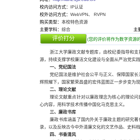
校内访问方式：
IP认证
校外访问方式：
WebVPN、 RVPN
购买类型：
本校特色资源
主要学科：
综合
主
评价打分
(您的评价将作为数字资源的
浙江大学廉政文献专题库，由校纪委指导和支
源，持续支撑学校廉洁文化建设与全面从严治党实
一、党纪国法
党纪国法是维护社会公平与正义、保障国家长
辉照耀下，国家繁荣昌盛的宏伟蓝图正一步步变为
二、理论文献
理论文献重点针对以廉政理念为核心的理论问
心内容，用科学技术传播中国化马克思主义。
三、廉政书库
廉政书库涵盖了国内外关于廉政主题的研究著
录，以及反映古今中外清廉文化的文艺作品、史料
四、书香清风