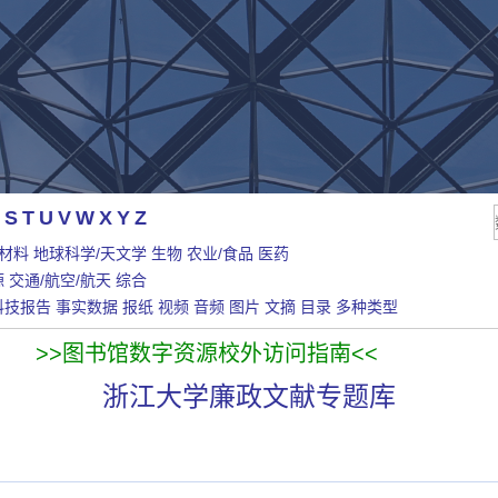
S
T
U
V
W
X
Y
Z
/材料
地球科学/天文学
生物
农业/食品
医药
源
交通/航空/航天
综合
科技报告
事实数据
报纸
视频
音频
图片
文摘
目录
多种类型
>>图书馆数字资源校外访问指南<<
浙江大学廉政文献专题库