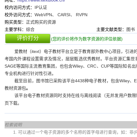
网址：
https://www.itextbook.cn/
校内访问方式：
IP认证
校外访问方式：
WebVPN、 CARSI、 RVPN
购买类型：
正式购买的资源
主要学科：
综合
主要文献类型：
图书
评价打分
(您的评价将作为数字资源的评估依据)
爱教材（itext）电子教材平台立足于教育部外教中心项目，引
考国内外课程设置需求及情况，层层甄选优秀教材。平台资源汇集世界一流学术
SAGE等国际主流教育集团，也包含Wiley、CRC、CUP等国际知名
专业机构进行针对性引进。
截至目前，图书馆已采购该平台4438种电子教材，包含Wiley、Elsevi
教材资源包
。
该平台电子教材资源同时支持在线与离线阅读（无并发用户数限
页下载
。
检索说明
1. 可以通过一个电子资源的多个名称的首字母进行查询，如：非(Fei)