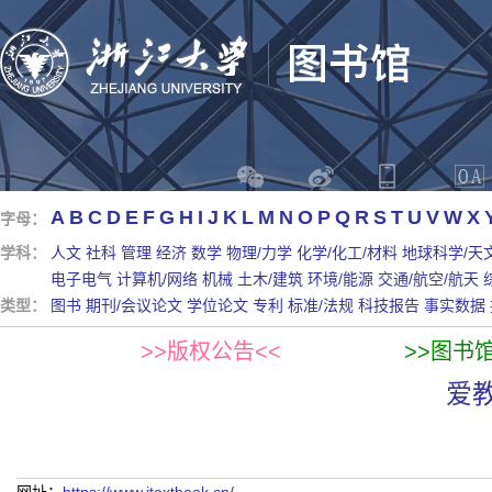
A
B
C
D
E
F
G
H
I
J
K
L
M
N
O
P
Q
R
S
T
U
V
W
X
字母：
学科：
人文
社科
管理
经济
数学
物理/力学
化学/化工/材料
地球科学/天
电子电气
计算机/网络
机械
土木/建筑
环境/能源
交通/航空/航天
类型：
图书
期刊/会议论文
学位论文
专利
标准/法规
科技报告
事实数据
>>版权公告<<
>>图书
爱教