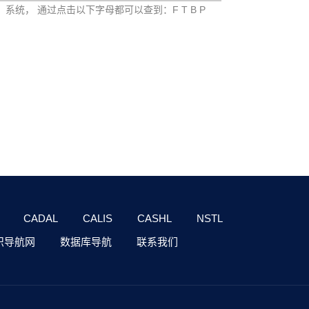
e）系统， 通过点击以下字母都可以查到：F T B P
CADAL
CALIS
CASHL
NSTL
识导航网
数据库导航
联系我们