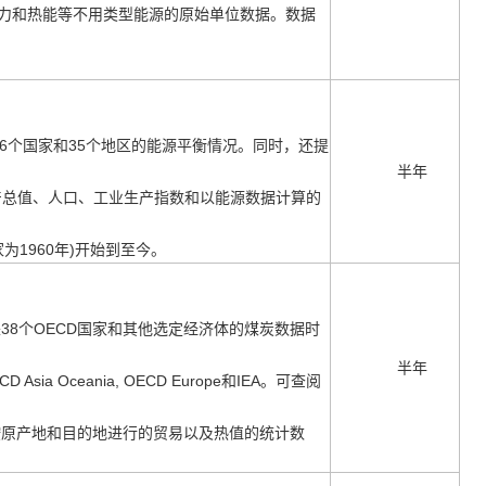
力和热能等不用类型能源的原始单
位数据。数据
。
6个国家和35个地区的能源平衡情况。同时，
还提
半年
产总值、人口、
工业生产指数和以能源数据计算的
家为1960年)开始到至今。
来38个OECD国家和其他选定经济体的煤炭数
据时
半年
D Asia Oceania, OECD Europe和IEA
。可查阅
按原产地和目的地进行的贸易以及热
值的统计数