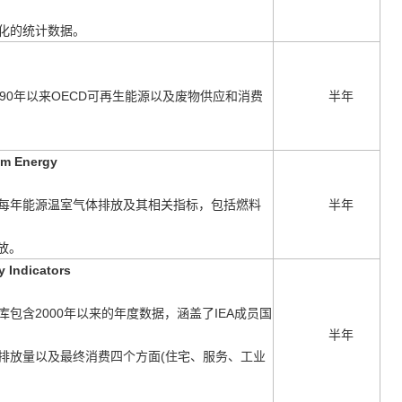
化的统计数据。
0年以来OECD可再生能源以及废物
供应和消费
半年
om Energy
每
年能源温室气体排
放及其相关指标，包括燃料
半年
放。
 Indicators
含2000年以来的年度数据，涵盖了IEA成员国
半年
排放量以及最终消费四个方面(住宅、服务、
工业