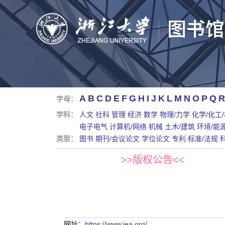
A
B
C
D
E
F
G
H
I
J
K
L
M
N
O
P
Q
R
字母：
学科：
人文
社科
管理
经济
数学
物理/力学
化学/化工
电子电气
计算机/网络
机械
土木/建筑
环境/能
类型：
图书
期刊/会议论文
学位论文
专利
标准/法规
>>版权公告<<
网址：
https://www.iea.org/