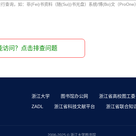
询，如：非(Fei)书资料（随(Sui))书光盘）系统/博(Bo)文（ProOn
能访问？点击排查问题
浙江大学
图书馆办公网
浙江省高校图工委
ZADL
浙江省科技文献平台
浙江省联合知
2006-2025 © 浙江大学图书馆