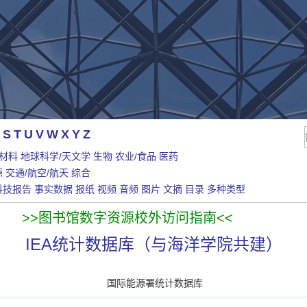
S
T
U
V
W
X
Y
Z
/材料
地球科学/天文学
生物
农业/食品
医药
源
交通/航空/航天
综合
科技报告
事实数据
报纸
视频
音频
图片
文摘
目录
多种类型
>>图书馆数字资源校外访问指南<<
IEA统计数据库（与海洋学院共建）
国际能源署统计数据库