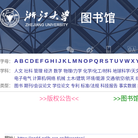
A
B
C
D
E
F
G
H
I
J
K
L
M
N
O
P
Q
R
S
T
U
V
W
X
字母：
学科：
人文
社科
管理
经济
数学
物理/力学
化学/化工/材料
地球科学/天
电子电气
计算机/网络
机械
土木/建筑
环境/能源
交通/航空/航天
类型：
图书
期刊/会议论文
学位论文
专利
标准/法规
科技报告
事实数据
>>版权公告<<
>>图书