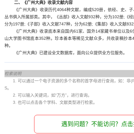
二、《广州大典》收录文献内容
《广州大典》收录历代4064种文献，编成520册，依经、史
丛书俱入所属部类。其中，《丛部》收入文献932种，分为102册;《经部
分为197册;《子部》收入文献747种，分为62册;《集部》收入文献83
《广州大典》收录底本来自国内61家、国外14家藏书单位以及6
山大学图书馆底本352种。珍本善本等稀见文献众多，共收录稿抄本4
种。
《广州大典》已建设全文数据库，面向公众提供全方位服务。
检索说明
1. 可以通过一个电子资源的多个名称的首字母进行查询，如：非(Fei)
S。
2. 可以输入关键词，如“万方”，进行查询。
3. 也可以点击各个学科、文献类型进行检索。
遇到问题？不能访问？点击