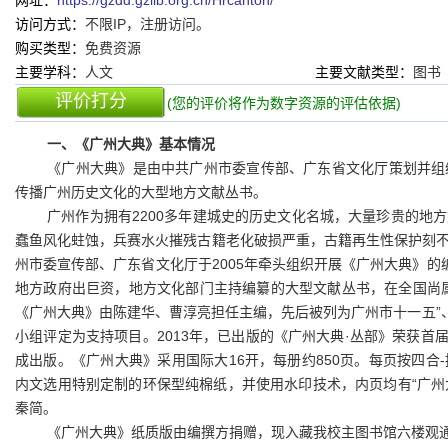
网址：
https://gzdd.gzlib.org.cn/Hrcanton/
访问方式：
不限IP，注册访问。
购买类型：
免费资源
主要学科：
人文
主要文献类型：
图书
评价打分
(您的评价将作为数字资源的评估依据)
一、《广州大典》基本情况
《广州大典》是由中共广州市委宣传部、广东省文化厅策划并组
传播广州历史文化的大型地方文献丛书。
广州作为拥有2200多年建城史的历史文化名城，大量珍贵的地
蠢鱼风化蛀蚀，兵赛水火摧残古籍老化破损严重，古籍再生性保护刻
州市委宣传部、广东省文化厅于2005年牵头组织开展《广州大典》的
地方政府出巨资，地方文化部门主持编纂的大型文献丛书，在全国尚
《广州大典》由陈建华、曹淳亮担任主编，先后被列为广州市十一五”
小组评定为支持项目。2013年，已出版的《广州大典·丛部》荣获首届
成出版。《广州大典》采用国际大16开，每册约850页。每页按四
内文选用特别定制的环保型纯棉纸，并使用水印技术，内页均有“广州
秦简。
《广州大典》纸质版由编撰方捐赠，现入藏我校主图书馆六楼观