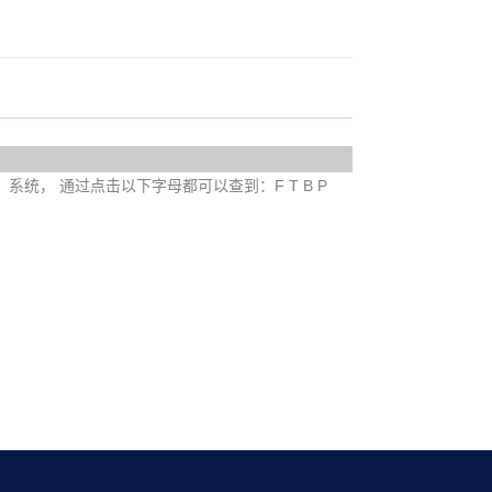
e）系统， 通过点击以下字母都可以查到：F T B P