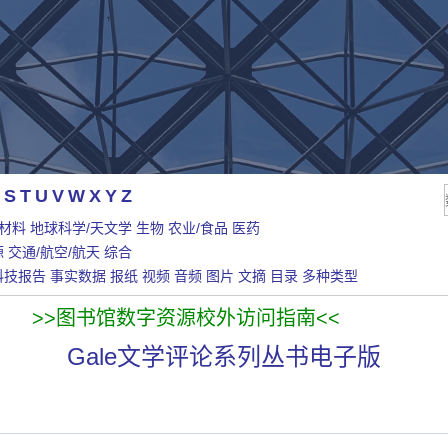
S
T
U
V
W
X
Y
Z
/材料
地球科学/天文学
生物
农业/食品
医药
源
交通/航空/航天
综合
科技报告
事实数据
报纸
视频
音频
图片
文摘
目录
多种类型
>>图书馆数字资源校外访问指南<<
Gale文学评论系列丛书电子版