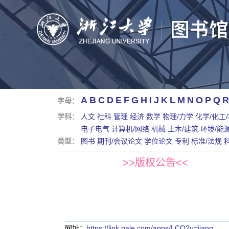
A
B
C
D
E
F
G
H
I
J
K
L
M
N
O
P
Q
R
字母：
学科：
人文
社科
管理
经济
数学
物理/力学
化学/化工
电子电气
计算机/网络
机械
土木/建筑
环境/能
类型：
图书
期刊/会议论文
学位论文
专利
标准/法规
>>版权公告<<
网址：
https://link.gale.com/apps/LCO?u=jiang