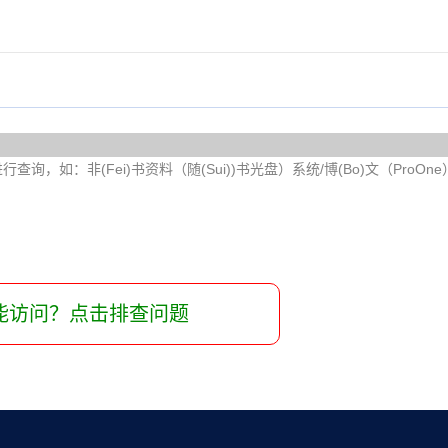
询，如：非(Fei)书资料（随(Sui))书光盘）系统/博(Bo)文（ProOn
能访问？点击排查问题