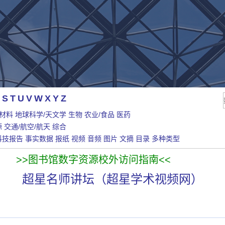
S
T
U
V
W
X
Y
Z
/材料
地球科学/天文学
生物
农业/食品
医药
源
交通/航空/航天
综合
科技报告
事实数据
报纸
视频
音频
图片
文摘
目录
多种类型
>>图书馆数字资源校外访问指南<<
超星名师讲坛（超星学术视频网）