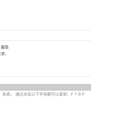
星报告
医学、
e）系统， 通过点击以下字母都可以查到：F T B P