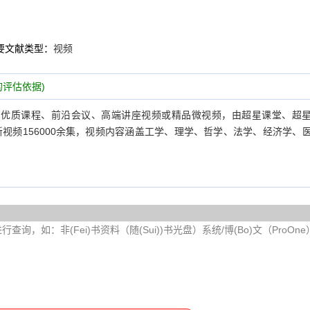
要文献类型：
视频
评估依据)
的优质课程、前沿会议、高端讲座视频或精品微视频，由超星课堂、超
新视频156000余集，视频内容涵盖工学、理学、哲学、法学、经济学、
询，如：非(Fei)书资料（随(Sui))书光盘）系统/博(Bo)文（ProOn