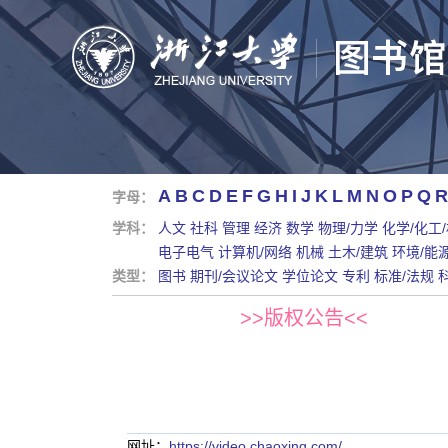
A
B
C
D
E
F
G
H
I
J
K
L
M
N
O
P
Q
R
字母：
学科：
人文
社科
管理
经济
数学
物理/力学
化学/化工
电子电气
计算机/网络
机械
土木/建筑
环境/能
类型：
图书
期刊/会议论文
学位论文
专利
标准/法规
>>版权公告<<
网址：
https://video.chaoxing.com/