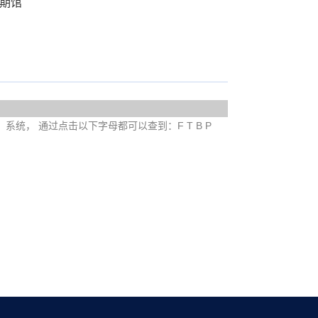
期馆
e）系统， 通过点击以下字母都可以查到：F T B P