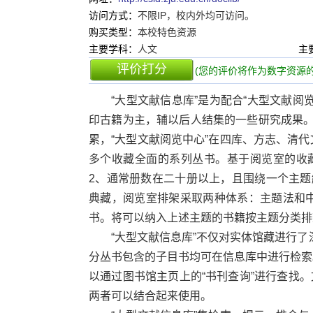
访问方式：
不限IP，校内外均可访问。
购买类型：
本校特色资源
主要学科：
人文
主
评价打分
(您的评价将作为数字资源的
“大型文献信息库”是为配合“大型文献
印古籍为主，辅以后人结集的一些研究成果。目
累，“大型文献阅览中心”在四库、方志、清
多个收藏全面的系列丛书。基于阅览室的收
2、通常册数在二十册以上，且围绕一个主题
典藏，阅览室排架采取两种体系：主题法和
书。将可以纳入上述主题的书籍按主题分类排
“大型文献信息库”不仅对实体馆藏进行了
分丛书包含的子目书均可在信息库中进行检索
以通过图书馆主页上的“书刊查询”进行查找
两者可以结合起来使用。