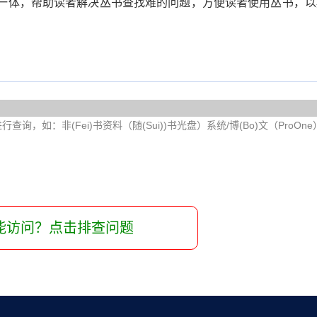
与一体，帮助读者解决丛书查找难的问题，方便读者使用丛书，以
询，如：非(Fei)书资料（随(Sui))书光盘）系统/博(Bo)文（ProOn
能访问？点击排查问题