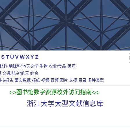
S
T
U
V
W
X
Y
Z
/材料
地球科学/天文学
生物
农业/食品
医药
源
交通/航空/航天
综合
科技报告
事实数据
报纸
视频
音频
图片
文摘
目录
多种类型
>>图书馆数字资源校外访问指南<<
浙江大学大型文献信息库