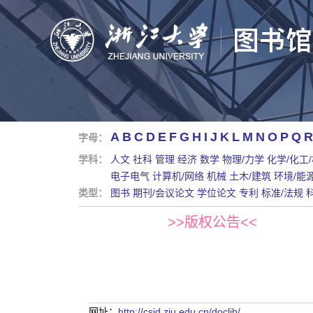
A
B
C
D
E
F
G
H
I
J
K
L
M
N
O
P
Q
R
字母：
学科：
人文
社科
管理
经济
数学
物理/力学
化学/化工
电子电气
计算机/网络
机械
土木/建筑
环境/能
类型：
图书
期刊/会议论文
学位论文
专利
标准/法规
>>版权公告<<
网址：
http://csid.zju.edu.cn/doclib/