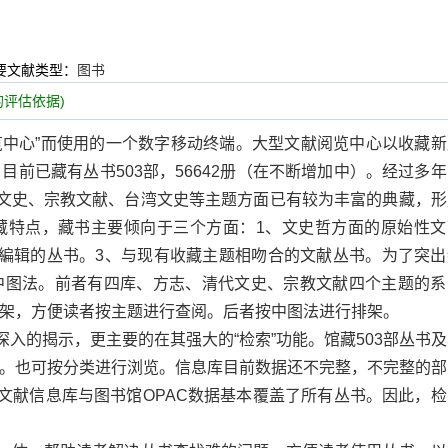
要文献类型：
图书
评估依据)
阅览中心”而使用的一个数字移动终端。大型文献阅览中心以收藏
前已藏有丛书503部，56642册（在不断增加中）。经过多
代文史、宗教文献、台湾文史等主题方面已有较为丰富的典藏，形
藏特点，藏书主要倾向于三个方面：1、文史哲方面的原始性文
編辑的丛书。3、与现有收藏主题相吻合的文献丛书。为了突出
中图法。前者有四库、方志、清代文史、宗教文献四个主题的系
架，方便读者按主题进行查阅。后者按中图法进行排架。
深入的揭示，更主要的在其强大的“检索”功能。馆藏503部丛书
。也可按分类进行浏览。信息库目前数据还不完整，不完整的部
。文献信息库与图书馆OPAC数据基本覆盖了所有丛书。因此，