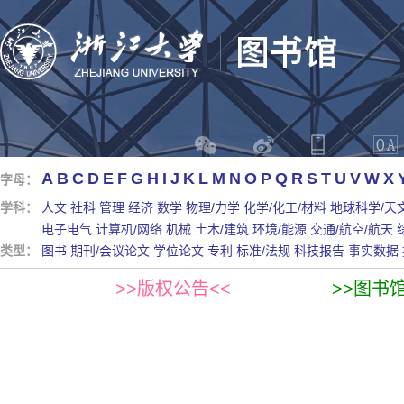
A
B
C
D
E
F
G
H
I
J
K
L
M
N
O
P
Q
R
S
T
U
V
W
X
字母：
学科：
人文
社科
管理
经济
数学
物理/力学
化学/化工/材料
地球科学/天
电子电气
计算机/网络
机械
土木/建筑
环境/能源
交通/航空/航天
类型：
图书
期刊/会议论文
学位论文
专利
标准/法规
科技报告
事实数据
>>版权公告<<
>>图书