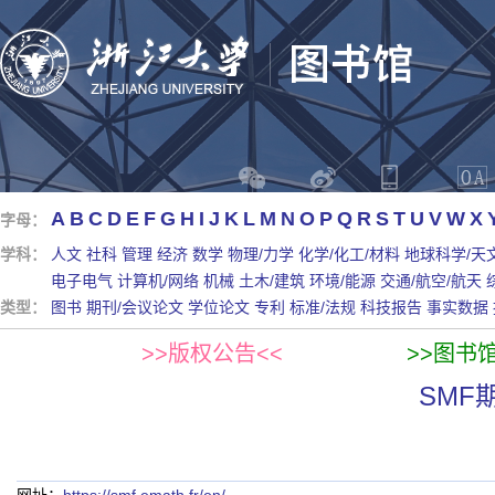
A
B
C
D
E
F
G
H
I
J
K
L
M
N
O
P
Q
R
S
T
U
V
W
X
字母：
学科：
人文
社科
管理
经济
数学
物理/力学
化学/化工/材料
地球科学/天
电子电气
计算机/网络
机械
土木/建筑
环境/能源
交通/航空/航天
类型：
图书
期刊/会议论文
学位论文
专利
标准/法规
科技报告
事实数据
>>版权公告<<
>>图书
SMF