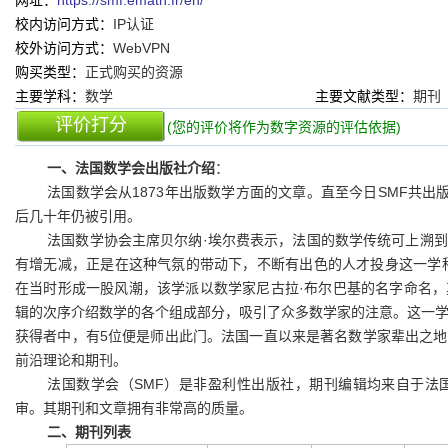
网址：
https://smf.emath.fr/en/
校内访问方式：
IP认证
校外访问方式：
WebVPN
购买类型：
正式购买的资源
主要学科：
数学
主要文献类型：
期刊
评价打分
(您的评价将作为数字资源的评估依据)
一、法国数学会出版社介绍
：
法国数学会从1873年出版数学方面的文章。直至今日SMF共出
后几十年仍被引用。
法国数学协会主席贝尔纳·埃尔费表示，法国的数学传统可上溯
有增无减，正是在这种气氛的带动下，不断有出色的人才投身这一学科
在当时形成一股风潮，该学派以数学家尼古拉·布尔巴基的名字命名
辑的次序介绍数学的各个组成部分，吸引了众多数学家的注意。这一学
获得者中，有5位便是师出此门。法国一直以来是著名数学家辈出之
前沿理论和期刊。
法国数学会（SMF）是非盈利性出版社，期刊编辑均来自于法
审。其期刊和文章拥有非常高的质量。
二、期刊列表