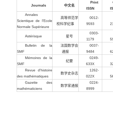
Print
Journals
中文名
ISSN
I
Annales
高等师范学
0012-
Scientique de l'Ecole
校科学纪事
9593
2
Normale Supérieure
0303-
Astérisque
星号
1179
5
Bulletin de la
法国数学会
0037-
SMF
通报
9484
6
Mémoires de la
0249-
纪要
SMF
633X
3
Revue d'histoire
1262-
数学史杂志
des mathématiques
022X
5
Gazette des
0224-
数学家通报
mathématiciens
8999