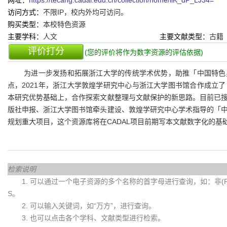
网址：
https://tecang.cadal.edu.cn/collection/home/ilK_dP_LJ34=
访问方式：
不限IP，校内外均可访问。
购买类型：
本校特色资源
主要学科：
人文
主要文献类型：
古籍
评价打分
(您的评价将作为数字资源的评估依据)
为进一步发扬和拓展浙江大学的传统学术优势，助推「中国特色
点，2021年，浙江大学敦煌学研究中心与浙江大学图书馆合作成立
本研究优势基础上，合作探索文献整理与文献保护的新思路。目前已
版社申报、浙江大学图书馆牵头建设、敦煌学研究中心学术指导的「
规划重大项目，这个资源库将在CADAL项目前期写本文献数字化的
检索说明
1. 可以通过一个电子资源的多个名称的首字母进行查询，如：非(Fei)
S。
2. 可以输入关键词，如“万方”，进行查询。
3. 也可以点击各个学科、文献类型进行检索。