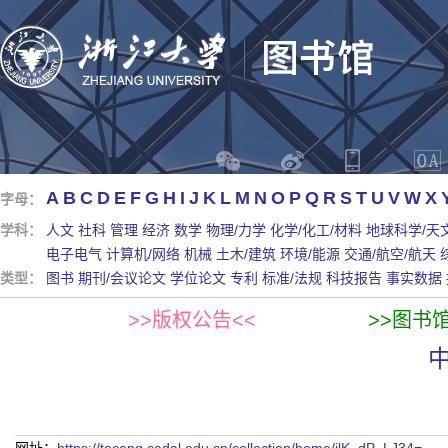
A
B
C
D
E
F
G
H
I
J
K
L
M
N
O
P
Q
R
S
T
U
V
W
X
字母：
学科：
人文
社科
管理
经济
数学
物理/力学
化学/化工/材料
地球科学/天
电子电气
计算机/网络
机械
土木/建筑
环境/能源
交通/航空/航天
类型：
图书
期刊/会议论文
学位论文
专利
标准/法规
科技报告
事实数据
>>版权公告<<
>>图书