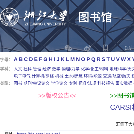
A
B
C
D
E
F
G
H
I
J
K
L
M
N
O
P
Q
R
S
T
U
V
W
X
字母：
学科：
人文
社科
管理
经济
数学
物理/力学
化学/化工/材料
地球科学/天
电子电气
计算机/网络
机械
土木/建筑
环境/能源
交通/航空/航天
类型：
图书
期刊/会议论文
学位论文
专利
标准/法规
科技报告
事实数据
>>版权公告<<
>>图书
CAR
汇集了大