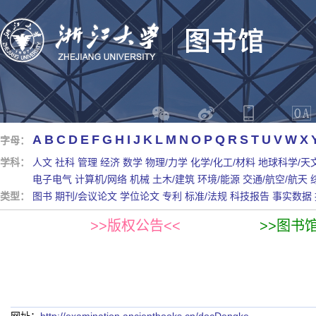
A
B
C
D
E
F
G
H
I
J
K
L
M
N
O
P
Q
R
S
T
U
V
W
X
字母：
学科：
人文
社科
管理
经济
数学
物理/力学
化学/化工/材料
地球科学/天
电子电气
计算机/网络
机械
土木/建筑
环境/能源
交通/航空/航天
类型：
图书
期刊/会议论文
学位论文
专利
标准/法规
科技报告
事实数据
>>版权公告<<
>>图书