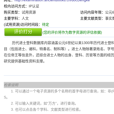
网址：
http://examination.ancientbooks.cn/docDengke
校内访问方式：
IP认证
购买类型：
试用资源
访问内容年限：
公元
主要学科：
人文
主要文献类型：
事实
(试用资源)访问时间段：
待定
评价打分
(您的评价将作为数字资源的评估依据)
历代进士登科数据库内容涵盖公元6世纪以来1300年历代进士登
目（包括进士、诸科，特奏名、制科等）。进士人物除著录姓名、字
在位帝王等信息外，还综合进士人物的出身、登科、历官等方面的经
研究提供基础性资料支撑。
检索说明
1. 可以通过一个电子资源的多个名称的首字母进行查询，如：非(Fei)
S。
2. 可以输入关键词，如“万方”，进行查询。
3. 也可以点击各个学科、文献类型进行检索。