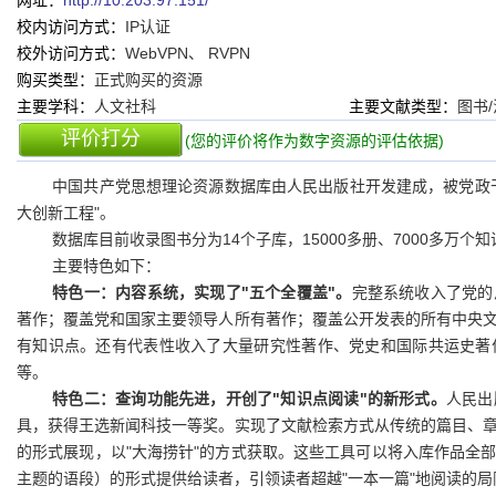
网址：
http://10.203.97.151/
校内访问方式：
IP认证
校外访问方式：
WebVPN、 RVPN
购买类型：
正式购买的资源
主要学科：
人文社科
主要文献类型：
图书
评价打分
(您的评价将作为数字资源的评估依据)
中国共产党思想理论资源数据库由人民出版社开发建成，被党政
大创新工程"。
数据库目前收录图书分为14个子库，15000多册、7000多万个
主要特色如下：
特色一：内容系统，实现了"五个全覆盖"。
完整系统收入了党的
著作；覆盖党和国家主要领导人所有著作；覆盖公开发表的所有中央
有知识点。还有代表性收入了大量研究性著作、党史和国际共运史著
等。
特色二：查询功能先进，开创了"知识点阅读"的新形式。
人民出
具，获得王选新闻科技一等奖。实现了文献检索方式从传统的篇目、
的形式展现，以"大海捞针"的方式获取。这些工具可以将入库作品全
主题的语段）的形式提供给读者，引领读者超越"一本一篇"地阅读的