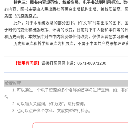
特色三：图书内容规范性、权威性强，电子书达到引用标准。
数
心内容，图书主要由人民出版社等著名出版机构出版，编校质量高。
质图书的原版原式。
此外，对于本系统收录的部分图书，如“文革”时期出版的图书、
于时代的变迁和出版政策、环境的改变，目前对书中人物和事件等的
和历史面貌，本数据库对书中内容没做任何改变，仅供读者在学习和
历史知识库和哲学知识库为扩展库，不属于中国共产党思想理论
【使用有问题】
请拨打图灵灵电话：0571-86971200
检索说明
1. 可以通过一个电子资源的多个名称的首字母进行查询，如：非(Fei)
S。
2. 可以输入关键词，如“万方”，进行查询。
3. 也可以点击各个学科、文献类型进行检索。