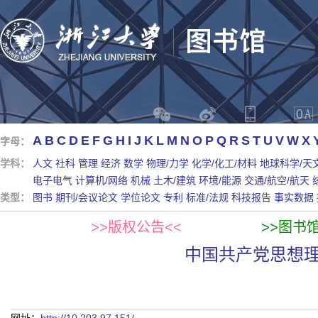
A
B
C
D
E
F
G
H
I
J
K
L
M
N
O
P
Q
R
S
T
U
V
W
X
字母：
学科：
人文
社科
管理
经济
数学
物理/力学
化学/化工/材料
地球科学/天
电子电气
计算机/网络
机械
土木/建筑
环境/能源
交通/航空/航天
类型：
图书
期刊/会议论文
学位论文
专利
标准/法规
科技报告
事实数据
>>版权公告<<
>>图书
中国共产党思想