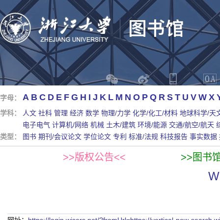
A
B
C
D
E
F
G
H
I
J
K
L
M
N
O
P
Q
R
S
T
U
V
W
X
字母：
学科：
人文
社科
管理
经济
数学
物理/力学
化学/化工/材料
地球科学/天
电子电气
计算机/网络
机械
土木/建筑
环境/能源
交通/航空/航天
类型：
图书
期刊/会议论文
学位论文
专利
标准/法规
科技报告
事实数据
>>版权公告<<
>>图书
W