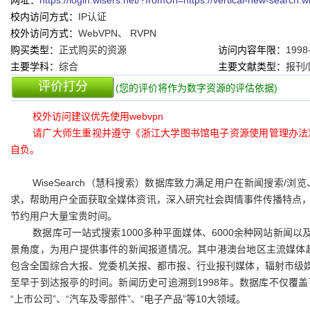
网址：
https://login.wisers.net/?fromUrl=https://vertical-new-se
校内访问方式：
IP认证
校外访问方式：
WebVPN、 RVPN
购买类型：
正式购买的资源
访问内容年限：
1998
主要学科：
综合
主要文献类型：
报刊
评价打分
(您的评价将作为数字资源的评估依据)
校外访问建议优先使用webvpn
请广大师生重视并遵守《
浙江大学图书馆电子资源使用管理办法
自负。
WiseSearch（慧科搜索）数据库致力满足用户在新闻搜索
求，帮助用户全面获取全媒体资讯，深入研究社会舆情事件传播特点
节约用户大量宝贵时间。
数据库可一站式搜索1000多种平面媒体、6000余种网站新闻
景角度，为用户提供事件的新闻报道情况。其中港澳台地区主流媒体超
包含全国综合大报、党委机关报、都市报、行业报刊媒体，辐射市级
至早于到达报亭的时间。新闻历史可追溯到1998年。数据库不仅覆
“上市公司”、“汽车及零部件”、“电子产品”等10大领域。