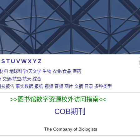
S
T
U
V
W
X
Y
Z
/材料
地球科学/天文学
生物
农业/食品
医药
源
交通/航空/航天
综合
科技报告
事实数据
报纸
视频
音频
图片
文摘
目录
多种类型
>>图书馆数字资源校外访问指南<<
COB期刊
The Company of Biologists