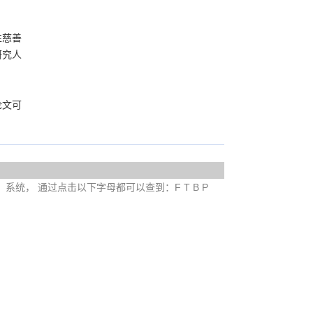
性慈善
研究人
论文可
e）系统， 通过点击以下字母都可以查到：F T B P