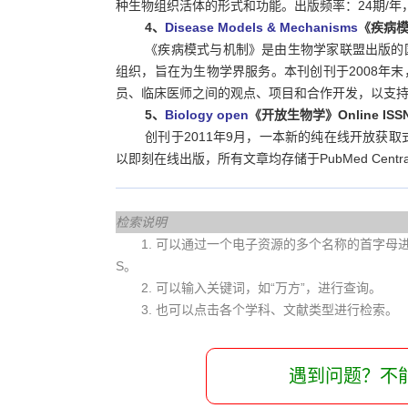
种生物组织活体的形式和功能。出版频率：24期/年，2
4、
Disease Models & Mechanisms
《疾病模式与
《疾病模式与机制》是由生物学家联盟出版的
组织，旨在为生物学界服务。本刊创刊于2008年
员、临床医师之间的观点、项目和合作开发，以支持基础
5、
Biology open
《开放生物学》Online ISSN:
创刊于2011年9月，一本新的纯在线开放获
以即刻在线出版，所有文章均存储于PubMed Central，
检索说明
1. 可以通过一个电子资源的多个名称的首字母进行查
S。
2. 可以输入关键词，如“万方”，进行查询。
3. 也可以点击各个学科、文献类型进行检索。
遇到问题？不