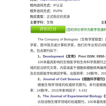
校内访问方式：
IP认证
校外访问方式：
RVPN
购买类型：
正式购买的资源
主要学科：
生物
主
评价打分
(您的评价将作为数字资源的
The Company of Biologists
学家、图书馆员或计算机学家，他们的专业知识对
务。包含期刊如下：
1、
Development
《发育》 Print ISSN: 0950-1
100本最具影响的生物医学和生命科学类期刊
域的前沿研究文章，内容涵盖干细胞和细胞核再编
及实验胚胎学和病因学等。出版频率：24期/年，201
2、
Journal of Cell Science
《细胞科学期刊》 Prin
细胞生物学领域的权威研究期刊。本刊是细
率：24期/年，2015年影响因子：5.432
3、
The Journal of Experimental Biology
《实
比较动物生理学领域的权威期刊，100本最有