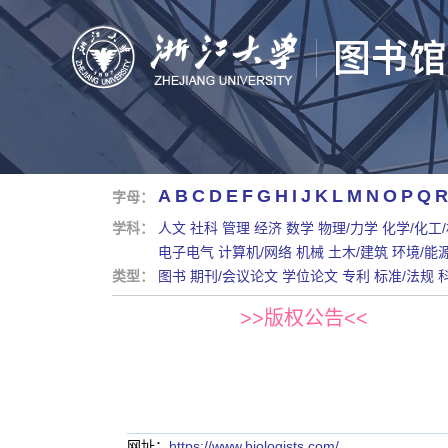
A
B
C
D
E
F
G
H
I
J
K
L
M
N
O
P
Q
R
字母：
学科：
人文
社科
管理
经济
数学
物理/力学
化学/化工
电子电气
计算机/网络
机械
土木/建筑
环境/能
类型：
图书
期刊/会议论文
学位论文
专利
标准/法规
>>版权公告<<
网址：
https://www.biologists.com/