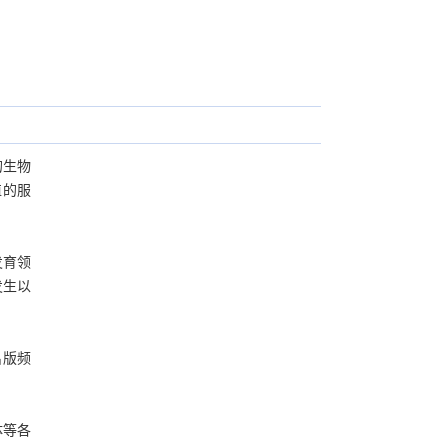
的生物
值的服
发育领
发生以
出版频
体等各