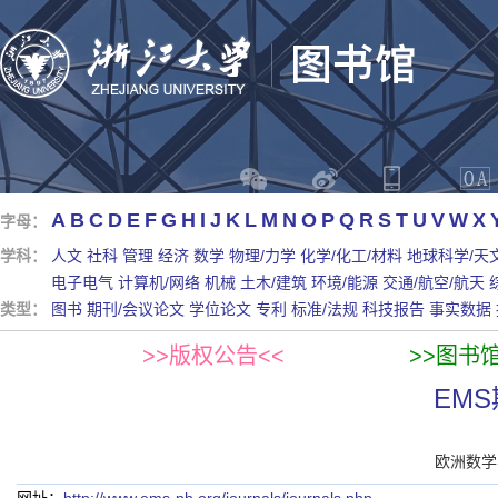
A
B
C
D
E
F
G
H
I
J
K
L
M
N
O
P
Q
R
S
T
U
V
W
X
字母：
学科：
人文
社科
管理
经济
数学
物理/力学
化学/化工/材料
地球科学/天
电子电气
计算机/网络
机械
土木/建筑
环境/能源
交通/航空/航天
类型：
图书
期刊/会议论文
学位论文
专利
标准/法规
科技报告
事实数据
>>版权公告<<
>>图书
EM
欧洲数学学会