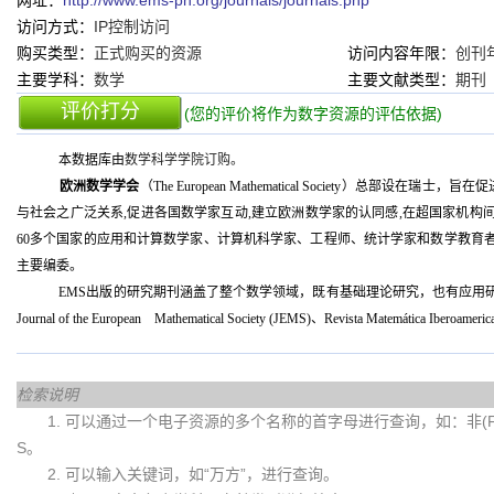
网址：
http://www.ems-ph.org/journals/journals.php
访问方式：
IP控制访问
购买类型：
正式购买的资源
访问内容年限：
创刊
主要学科：
数学
主要文献类型：
期刊
评价打分
(您的评价将作为数字资源的评估依据)
本数据库由
数学科学学院订购。
欧洲数学学会
（The European Mathematical Society）
与社会之广泛关系,促进各国数学家互动,建立欧洲数学家的认同感,在超国家机构间
60多个国家的应用和计算数学家、计算机科学家、工程师、统计学家和数学教育
主要编委。
EMS出版的研究期刊涵盖了整个数学领域，既有基础理论研究，也有应用研究，
Journal of the European Mathematical Society (JEMS)、Revista Matemática I
检索说明
1. 可以通过一个电子资源的多个名称的首字母进行查询，如：非(Fei)
S。
2. 可以输入关键词，如“万方”，进行查询。