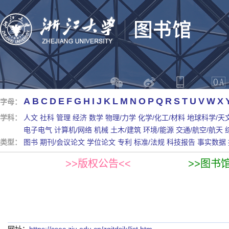
A
B
C
D
E
F
G
H
I
J
K
L
M
N
O
P
Q
R
S
T
U
V
W
X
字母：
学科：
人文
社科
管理
经济
数学
物理/力学
化学/化工/材料
地球科学/天
电子电气
计算机/网络
机械
土木/建筑
环境/能源
交通/航空/航天
类型：
图书
期刊/会议论文
学位论文
专利
标准/法规
科技报告
事实数据
>>版权公告<<
>>图书