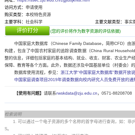
网址：
https://ssec.zju.edu.cn/zgjtdsjk/list.htm
访问方式：
申请使用
购买类型：
本校特色资源
主要学科：
社会科学
主要文献类型：
事实
评价打分
(您的评价将作为数字资源的评估依据)
中国家庭大数据库（Chinese Family Database，简
构建，包含了中国农村家庭的追踪调查数据（China Rural Househol
整的信息，详细包括家庭的基本结构、就业、收支、财富、农业生产
保障、教育等各个方面。此外，数据还涉及中国基层单位（村委会）
数据库使用流程，参见：
浙江大学“中国家庭大数据库”数据开放
中国家庭调查项目2019年调查数据向校内研究人员免费开放的通
【使用有问题】
请联系
rwskdata@zju.edu.cn
，0571-88208708
检索说明
1. 可以通过一个电子资源的多个名称的首字母进行查询，如：非(Fei)
S。