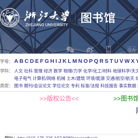
A
B
C
D
E
F
G
H
I
J
K
L
M
N
O
P
Q
R
S
T
U
V
W
X
字母：
学科：
人文
社科
管理
经济
数学
物理/力学
化学/化工/材料
地球科学/天
电子电气
计算机/网络
机械
土木/建筑
环境/能源
交通/航空/航天
类型：
图书
期刊/会议论文
学位论文
专利
标准/法规
科技报告
事实数据
>>版权公告<<
>>图书