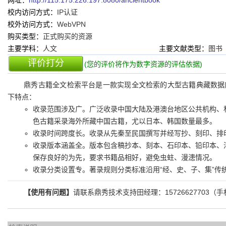
网址：
http://115.175.226.197:8080/ancientbook
校内访问方式：
IP认证
校外访问方式：
WebVPN
购买类型：
正式购买的资源
主要学科：
人文
主要文献类型：
图书
评价打分
(您的评价将作为数字资源的评估依据)
鼎秀古籍全文检索平台是一款实现全文检索的大型古籍典藏数据
下特点：
收录范围涉及广。广泛收录中国大陆及港澳台地区公共机构、
色古籍采录海外所藏中国古籍，尤以日本、韩国数量最多。
收录时间跨度长。收录从先秦至民国撰写并经写抄、刻印、排
收录版本涵盖全。版本包含稿抄本、刻本、石印本、铅印本、
保存良好的为先，要求书籍品相好，避免虫蛀、漫漶情况。
收录分类设置专。著录规则分类标准沿用“经、史、子、集”传
【使用有问题】
请联系鼎秀技术支持田经理：15726627703（手机