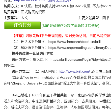
网址：
http://www.brill.com/（暂时无法使用）
访问方式：
IP认证。校外访问支持WebVPN和CARSI认证, 不支持RVP
购买类型：
正式购买的资源
主要学科：
人文
主要文献类型：
图书
评价打分
(您的评价将作为数字资源的评估依据)
【注意】
因原先Bril平台出现问题，暂时无法访问，目前已购资
（1）爱学术平台链接：https://www.iresearchbook.cn/brill
（2）易阅通平台链接：https://www.cnpereading.com/libraryDetail
校外通过统一认证访问方式
访问方式一：输入网址：https://brill.com/saml/login?idp=https
数据库。
访问方式二：（1）输入网址：
http://www.brill.com/
,点击右上角的"l
(2)点击"log in with Institutional Access";在跳转出的页面里的"sel
选择"Zhejiang University",页面跳转至“浙江大学统一身份认证
Brill出版社于1683年创立于荷兰莱顿，是一家国际领先的学术
近东和埃及研究、中东及伊斯兰研究、亚洲研究、古典研究、中世纪
究、斯拉夫研究、语言及语言学、生物学、人权和国际法研究。每年出