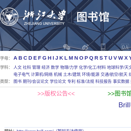
A
B
C
D
E
F
G
H
I
J
K
L
M
N
O
P
Q
R
S
T
U
V
W
X
字母：
学科：
人文
社科
管理
经济
数学
物理/力学
化学/化工/材料
地球科学/天
电子电气
计算机/网络
机械
土木/建筑
环境/能源
交通/航空/航天
类型：
图书
期刊/会议论文
学位论文
专利
标准/法规
科技报告
事实数据
>>版权公告<<
>>图书
Br