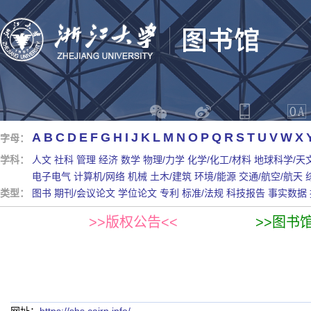
A
B
C
D
E
F
G
H
I
J
K
L
M
N
O
P
Q
R
S
T
U
V
W
X
字母：
学科：
人文
社科
管理
经济
数学
物理/力学
化学/化工/材料
地球科学/天
电子电气
计算机/网络
机械
土木/建筑
环境/能源
交通/航空/航天
类型：
图书
期刊/会议论文
学位论文
专利
标准/法规
科技报告
事实数据
>>版权公告<<
>>图书