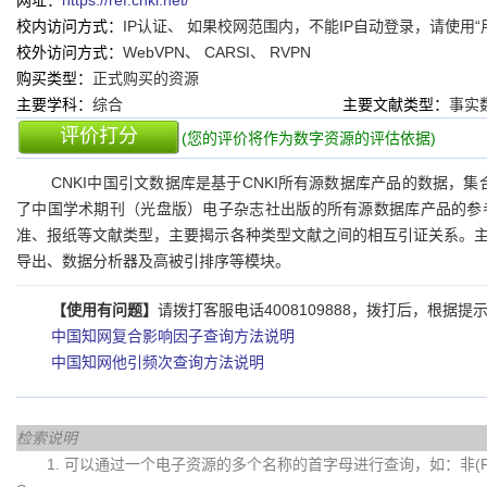
网址：
https://ref.cnki.net/
校内访问方式：
IP认证、 如果校网范围内，不能IP自动登录，请使用“用户名/
校外访问方式：
WebVPN、 CARSI、 RVPN
购买类型：
正式购买的资源
主要学科：
综合
主要文献类型：
事实
评价打分
(您的评价将作为数字资源的评估依据)
CNKI中国引文数据库是基于CNKI所有源数据库产品的数据，
了中国学术期刊（光盘版）电子杂志社出版的所有源数据库产品的参
准、报纸等文献类型，主要揭示各种类型文献之间的相互引证关系。
导出、数据分析器及高被引排序等模块。
【使用有问题】
请拨打客服电话4008109888，拨打后，根据
中国知网复合影响因子查询方法说明
中国知网他引频次查询方法说明
检索说明
1. 可以通过一个电子资源的多个名称的首字母进行查询，如：非(Fei)