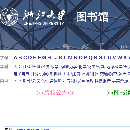
A
B
C
D
E
F
G
H
I
J
K
L
M
N
O
P
Q
R
S
T
U
V
W
X
字母：
学科：
人文
社科
管理
经济
数学
物理/力学
化学/化工/材料
地球科学/天
电子电气
计算机/网络
机械
土木/建筑
环境/能源
交通/航空/航天
类型：
图书
期刊/会议论文
学位论文
专利
标准/法规
科技报告
事实数据
>>版权公告<<
>>图书