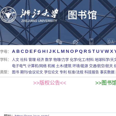
A
B
C
D
E
F
G
H
I
J
K
L
M
N
O
P
Q
R
S
T
U
V
W
X
字母：
学科：
人文
社科
管理
经济
数学
物理/力学
化学/化工/材料
地球科学/天
电子电气
计算机/网络
机械
土木/建筑
环境/能源
交通/航空/航天
类型：
图书
期刊/会议论文
学位论文
专利
标准/法规
科技报告
事实数据
>>版权公告<<
>>图书