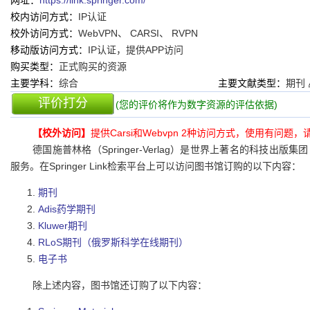
网址：
https://link.springer.com/
校内访问方式：
IP认证
校外访问方式：
WebVPN、 CARSI、 RVPN
移动版访问方式：
IP认证，提供APP访问
购买类型：
正式购买的资源
主要学科：
综合
主要文献类型：
期刊
评价打分
(您的评价将作为数字资源的评估依据)
【校外访问】
提供Carsi和Webvpn 2种访问方式，使用有问题，
德国施普林格（Springer-Verlag）是世界上著名的科技出版集团
服务。在Springer Link检索平台上可以访问图书馆订购的以下内容：
期刊
Adis药学期刊
Kluwer期刊
RLoS期刊（俄罗斯科学在线期刊）
电子书
除上述内容，图书馆还订购了以下内容：