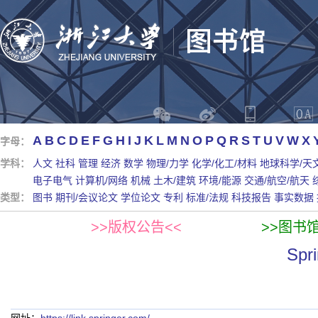
A
B
C
D
E
F
G
H
I
J
K
L
M
N
O
P
Q
R
S
T
U
V
W
X
字母：
学科：
人文
社科
管理
经济
数学
物理/力学
化学/化工/材料
地球科学/天
电子电气
计算机/网络
机械
土木/建筑
环境/能源
交通/航空/航天
类型：
图书
期刊/会议论文
学位论文
专利
标准/法规
科技报告
事实数据
>>版权公告<<
>>图书
Spr