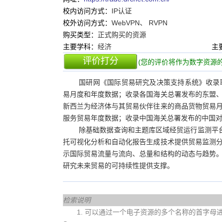
校内访问方式：
IP认证
校外访问方式：
WebVPN、 RVPN
购买类型：
正式购买的资源
主要学科：
经济
主
评价打分
(您的评价将作为数字资源的
国研网《国际贸易研究及决策支持系统》收录
易月度和年度数据；收录各国海关总署发布的东盟
新西兰为经济体与其贸易伙伴往来的商品货物贸易
服务贸易年度数据；收录中国海关总署发布的中国
除基础数据查询和主题库区域经贸运行监测平台
托可视化分析和自动化报告生成技术提供贸易监测
示国际贸易流量与流向、总量和结构的动态与趋势
研究未来贸易的可持续性提供支撑。
检索说明
1. 可以通过一个电子资源的多个名称的首字母进行查