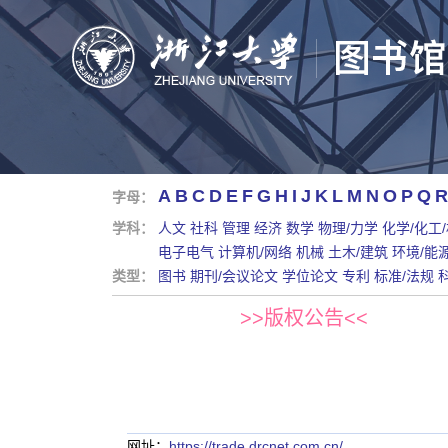
A
B
C
D
E
F
G
H
I
J
K
L
M
N
O
P
Q
R
字母：
学科：
人文
社科
管理
经济
数学
物理/力学
化学/化工
电子电气
计算机/网络
机械
土木/建筑
环境/能
类型：
图书
期刊/会议论文
学位论文
专利
标准/法规
>>版权公告<<
网址：
https://trade.drcnet.com.cn/