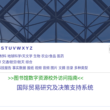
S
T
U
V
W
X
Y
Z
/材料
地球科学/天文学
生物
农业/食品
医药
源
交通/航空/航天
综合
科技报告
事实数据
报纸
视频
音频
图片
文摘
目录
多种类型
>>图书馆数字资源校外访问指南<<
国际贸易研究及决策支持系统