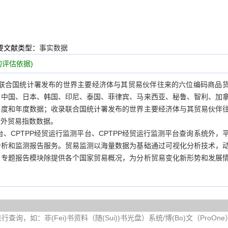
要文献类型：
事实数据
评估依据)
联合国统计署发布的世界主要经济体与其贸易伙伴往来的六位编码商品
、中国、日本、韩国、印尼、泰国、菲律宾、马来西亚、秘鲁、智利、加
月度和年度数据；收录联合国统计署发布的世界主要经济体与其贸易伙伴
对外贸易指数数据。
、CPTPP经贸运行监测平台、CPTPP经贸运行监测平台查询系统外，
分析和监测报告服务。贸易监测以海量数据为基础通过可视化分析技术，
。专题报告模块除提供各个国家贸易概况，为分析贸易变化新形势和发展
询，如：非(Fei)书资料（随(Sui))书光盘）系统/博(Bo)文（ProOn