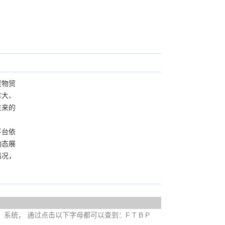
货物贸
拿大、
往来的
平台依
动态展
情况，
e）系统， 通过点击以下字母都可以查到：F T B P