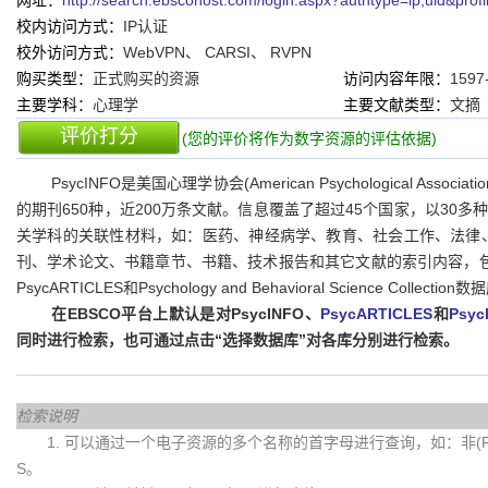
网址：
http://search.ebscohost.com/login.aspx?authtype=ip,uid&prof
校内访问方式：
IP认证
校外访问方式：
WebVPN、 CARSI、 RVPN
购买类型：
正式购买的资源
访问内容年限：
1597
主要学科：
心理学
主要文献类型：
文摘
评价打分
(您的评价将作为数字资源的评估依据)
PsycINFO是美国心理学协会(American Psychological A
的期刊650种，近200万条文献。信息覆盖了超过45个国家，以30
关学科的关联性材料，如：医药、神经病学、教育、社会工作、法律、
刊、学术论文、书籍章节、书籍、技术报告和其它文献的索引内容，包括
PsycARTICLES和Psychology and Behavioral Science Collect
在EBSCO平台上默认是对PsycINFO、
PsycARTICLES
和
Psyc
同时进行检索，也可通过点击“选择数据库”对各库分别进行检索。
检索说明
1. 可以通过一个电子资源的多个名称的首字母进行查询，如：非(Fei)
S。