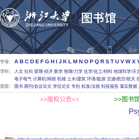
A
B
C
D
E
F
G
H
I
J
K
L
M
N
O
P
Q
R
S
T
U
V
W
X
字母：
学科：
人文
社科
管理
经济
数学
物理/力学
化学/化工/材料
地球科学/天
电子电气
计算机/网络
机械
土木/建筑
环境/能源
交通/航空/航天
类型：
图书
期刊/会议论文
学位论文
专利
标准/法规
科技报告
事实数据
>>版权公告<<
>>图书
P