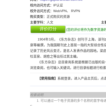
校内访问方式：
IP认证
校外访问方式：
WebVPN、 RVPN
购买类型：
正式购买的资源
主要学科：
人文
主
评价打分
(您的评价将作为数字资源的
1904年3月，《东方杂志》创刊于上海，该
泉等编撰，为我国期刊史上首屈一指的大型综合性杂
记录了历史风云变迁，是名人发表作品的园地。梁
杜亚泉、胡愈之等出任过其主编。
《东方杂志》总目查询系统是根据已出版的自
浏览查阅，也可输入关键词，进行目录标题进行检
【使用指南】
系统登录，进入产品主页后，点击
检索说明
1. 可以通过一个电子资源的多个名称的首字母进行查