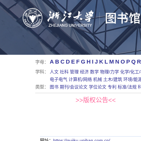
A
B
C
D
E
F
G
H
I
J
K
L
M
N
O
P
Q
R
字母：
学科：
人文
社科
管理
经济
数学
物理/力学
化学/化工
电子电气
计算机/网络
机械
土木/建筑
环境/能
类型：
图书
期刊/会议论文
学位论文
专利
标准/法规
>>版权公告<<
网址：
https://gujiku.unihan.com.cn/