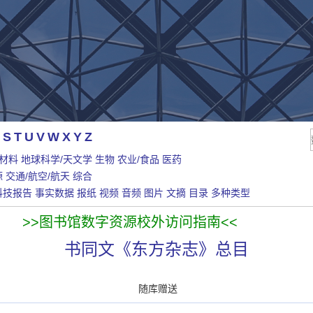
S
T
U
V
W
X
Y
Z
/材料
地球科学/天文学
生物
农业/食品
医药
源
交通/航空/航天
综合
科技报告
事实数据
报纸
视频
音频
图片
文摘
目录
多种类型
>>图书馆数字资源校外访问指南<<
书同文《东方杂志》总目
随库赠送