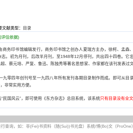
要文献类型：
目录
评估依据)
刊由商务印书馆编辑发行，商务印书馆之创办人夏瑞方主办，徐柯、孟森
志。初为月刊，后改半月刊，至1948年12月停刊，共出四十四卷。它
启超、蔡元培、严复、鲁迅、陈独秀等著名思想家、作家都在该刊发表过
一九零四年创刊号至一九四八年所有发刊各期目录制作而成。即可从目
索，非常实用方便。
“民国风云”，即可使用《东方杂志》总目系统，该系统
只有目录没有全
询，如：非(Fei)书资料（随(Sui))书光盘）系统/博(Bo)文（ProOn