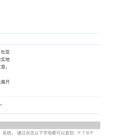
、杜亚
忠实地
文章，
录展开
文
。
e）系统， 通过点击以下字母都可以查到：F T B P