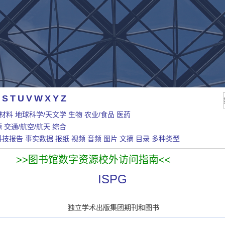
S
T
U
V
W
X
Y
Z
/材料
地球科学/天文学
生物
农业/食品
医药
源
交通/航空/航天
综合
科技报告
事实数据
报纸
视频
音频
图片
文摘
目录
多种类型
>>图书馆数字资源校外访问指南<<
ISPG
独立学术出版集团期刊和图书