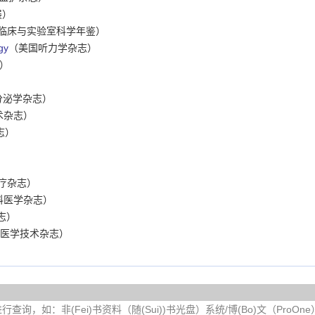
展）
临床与实验室科学年鉴）
gy
（美国听力学杂志）
）
分泌学杂志）
术杂志）
志）
疗杂志）
科医学杂志）
志）
医学技术杂志）
询，如：非(Fei)书资料（随(Sui))书光盘）系统/博(Bo)文（ProOn