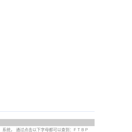
e）系统， 通过点击以下字母都可以查到：F T B P