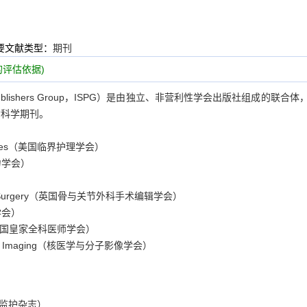
要文献类型：
期刊
评估依据)
ly Publishers Group，ISPG）是由独立、非营利性学会出版社组成的联合
命科学期刊。
are Nurses（美国临界护理学会）
国听力学会）
 and Joint Surgery（英国骨与关节外科手术编辑学会）
吸学会）
oners（英国皇家全科医师学会）
olecular Imaging（核医学与分子影像学会）
监护杂志）