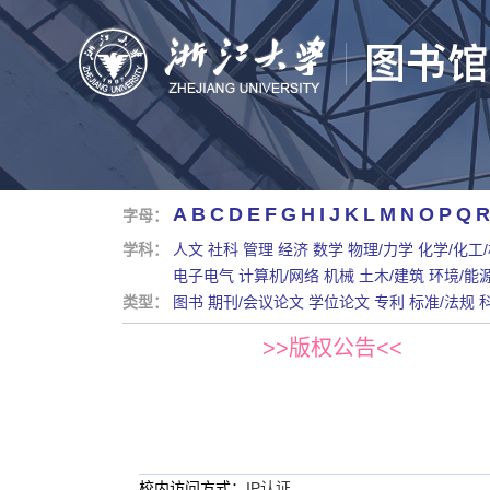
A
B
C
D
E
F
G
H
I
J
K
L
M
N
O
P
Q
R
字母：
学科：
人文
社科
管理
经济
数学
物理/力学
化学/化工
电子电气
计算机/网络
机械
土木/建筑
环境/能
类型：
图书
期刊/会议论文
学位论文
专利
标准/法规
>>版权公告<<
校内访问方式：
IP认证