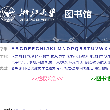
A
B
C
D
E
F
G
H
I
J
K
L
M
N
O
P
Q
R
S
T
U
V
W
X
字母：
学科：
人文
社科
管理
经济
数学
物理/力学
化学/化工/材料
地球科学/天
电子电气
计算机/网络
机械
土木/建筑
环境/能源
交通/航空/航天
类型：
图书
期刊/会议论文
学位论文
专利
标准/法规
科技报告
事实数据
>>版权公告<<
>>图书