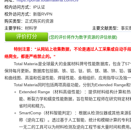
网址：
https://portal.totalmateria.com/cn/
校内访问方式：
IP认证
校外访问方式：
新版RVPN
购买类型：
正式购买的资源
主要学科：
材料学
主要文献类型：
事实
评价打分
(您的评价将作为数字资源的评估依据)
特别注意：“从网站上收集数据，不论是通过人工采集或自动手
络爬虫，都是严格禁止的。“
Total Materia是全球最大的金属材料牌号性能数据库，包含
保持每月更新。数据库包括钢、铁、铝、钛、铜、镁、锡、锌、铅、
和曲线图、高温和低温性能、焊接性能、金相组织、应用指导以及独
Total Materia同时包括两项高级功能，分别为Extended Range和
Extended Range（材料高级性能）：提供材料结构计算
能、断裂力学和蠕变性能数据，旨在帮助工程师在研究特定材
省时间和精力。
SmartComp（材料智能判定）：根据从检测仪器或其他
称（逆向工程）。透过基于人工智能、统计和模糊计算的专利
一无二的工具可以为材料检测及逆向工程节省大量时间和费用