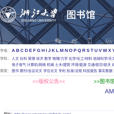
A
B
C
D
E
F
G
H
I
J
K
L
M
N
O
P
Q
R
S
T
U
V
W
X
字母：
学科：
人文
社科
管理
经济
数学
物理/力学
化学/化工/材料
地球科学/天
电子电气
计算机/网络
机械
土木/建筑
环境/能源
交通/航空/航天
类型：
图书
期刊/会议论文
学位论文
专利
标准/法规
科技报告
事实数据
>>版权公告<<
>>图书
AMA