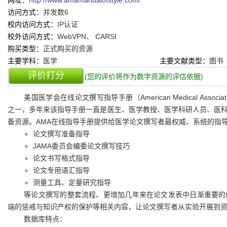
网址：
http://www.amamanualofstyle.com/
访问方式：
并发数6
校内访问方式：
IP认证
校外访问方式：
WebVPN、 CARSI
购买类型：
正式购买的资源
主要学科：
医学
主要文献类型：
图书
评价打分
(您的评价将作为数字资源的评估依据)
美国医学会在线论文撰写指导手册（American Medical Associati
之一，多年来该指导手册一直是医生、医学教授、医学科研人员、医
备资源。AMA在线指导手册提供给医学论文撰写者最权威、系统的指
论文撰写准备指导
JAMA委员会编委论文撰写技巧
论文书写格式指导
论文专用语汇指导
测量工具、定量研究指导
等论文撰写的整套流程、更增加几年来在论文发表中日渐重要的
端的惩戒与知识产权的保护等相关内容，让论文撰写者从实验开展到
数据库特点：