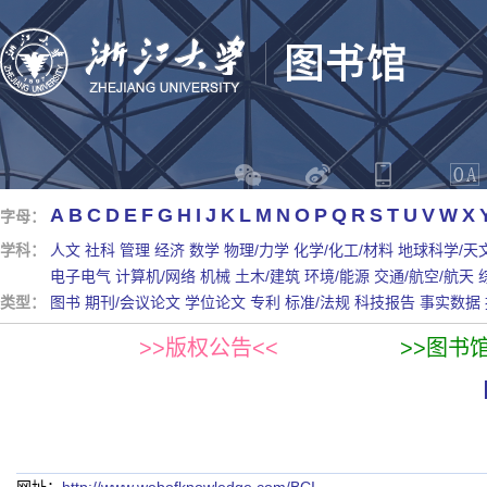
A
B
C
D
E
F
G
H
I
J
K
L
M
N
O
P
Q
R
S
T
U
V
W
X
字母：
学科：
人文
社科
管理
经济
数学
物理/力学
化学/化工/材料
地球科学/天
电子电气
计算机/网络
机械
土木/建筑
环境/能源
交通/航空/航天
类型：
图书
期刊/会议论文
学位论文
专利
标准/法规
科技报告
事实数据
>>版权公告<<
>>图书