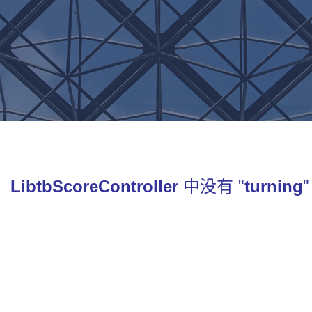
：
LibtbScoreController
中没有 "
turning