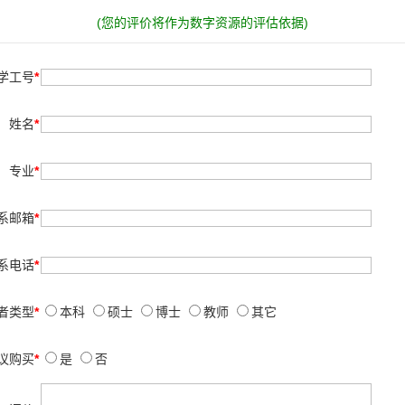
(您的评价将作为数字资源的评估依据)
学工号
*
姓名
*
专业
*
系邮箱
*
系电话
*
者类型
*
本科
硕士
博士
教师
其它
议购买
*
是
否