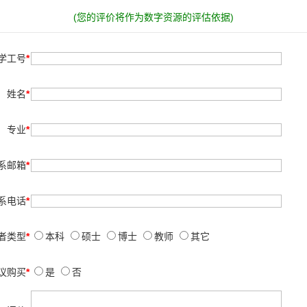
(您的评价将作为数字资源的评估依据)
学工号
*
姓名
*
专业
*
系邮箱
*
系电话
*
者类型
*
本科
硕士
博士
教师
其它
议购买
*
是
否