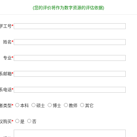
(您的评价将作为数字资源的评估依据)
学工号
*
姓名
*
专业
*
系邮箱
*
系电话
*
者类型
*
本科
硕士
博士
教师
其它
议购买
*
是
否