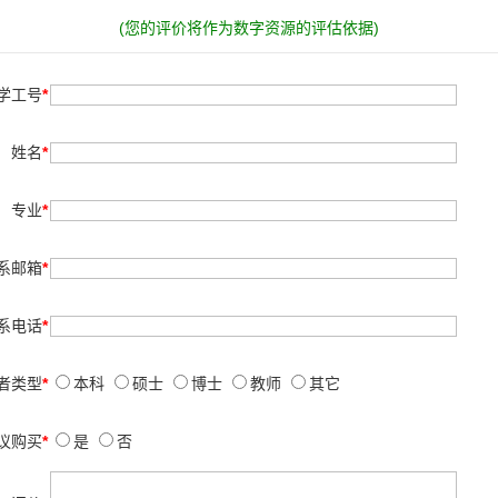
(您的评价将作为数字资源的评估依据)
学工号
*
姓名
*
专业
*
系邮箱
*
系电话
*
者类型
*
本科
硕士
博士
教师
其它
议购买
*
是
否