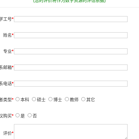
(您的评价将作为数字资源的评估依据)
学工号
*
姓名
*
专业
*
系邮箱
*
系电话
*
者类型
*
本科
硕士
博士
教师
其它
议购买
*
是
否
评价
*