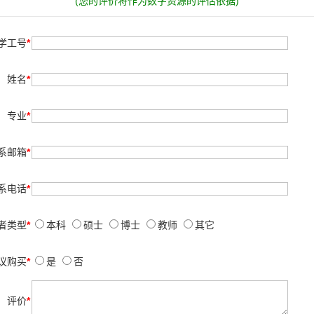
(您的评价将作为数字资源的评估依据)
学工号
*
姓名
*
专业
*
系邮箱
*
系电话
*
者类型
*
本科
硕士
博士
教师
其它
议购买
*
是
否
评价
*